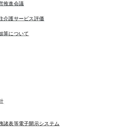
営推進会議
住介護サービス評価
加算について
針
務諸表等電子開示システム